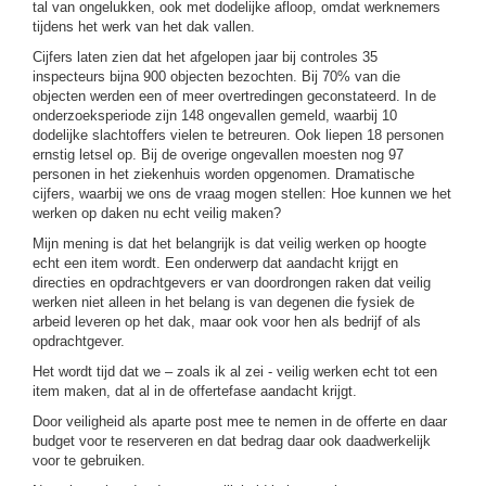
tal van ongelukken, ook met dodelijke afloop, omdat werknemers
tijdens het werk van het dak vallen.
Cijfers laten zien dat het afgelopen jaar bij controles 35
inspecteurs bijna 900 objecten bezochten. Bij 70% van die
objecten werden een of meer overtredingen geconstateerd. In de
onderzoeksperiode zijn 148 ongevallen gemeld, waarbij 10
dodelijke slachtoffers vielen te betreuren. Ook liepen 18 personen
ernstig letsel op. Bij de overige ongevallen moesten nog 97
personen in het ziekenhuis worden opgenomen. Dramatische
cijfers, waarbij we ons de vraag mogen stellen: Hoe kunnen we het
werken op daken nu echt veilig maken?
Mijn mening is dat het belangrijk is dat veilig werken op hoogte
echt een item wordt. Een onderwerp dat aandacht krijgt en
directies en opdrachtgevers er van doordrongen raken dat veilig
werken niet alleen in het belang is van degenen die fysiek de
arbeid leveren op het dak, maar ook voor hen als bedrijf of als
opdrachtgever.
Het wordt tijd dat we – zoals ik al zei - veilig werken echt tot een
item maken, dat al in de offertefase aandacht krijgt.
Door veiligheid als aparte post mee te nemen in de offerte en daar
budget voor te reserveren en dat bedrag daar ook daadwerkelijk
voor te gebruiken.